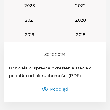
Rok podatkowy:
Rok podatkowy:
2023
2022
Rok podatkowy:
Rok podatkowy:
2021
2020
Rok podatkowy:
Rok podatkowy
2019
2018
30.10.2024
Z dnia:
Uchwała w sprawie określenia stawek
Nazwa dokumentu:
podatku od nieruchomości (PDF)
Podgląd