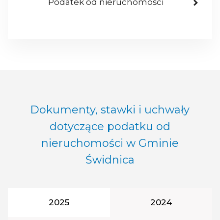
Podatek od nieruchomości
Dokumenty, stawki i uchwały
dotyczące podatku od
nieruchomości w Gminie
Świdnica
Rok podatkowy:
Rok podatkowy:
2025
2024