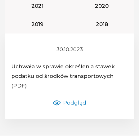
Rok podatkowy:
Rok podatkowy:
2021
2020
Rok podatkowy:
Rok podatkowy
2019
2018
30.10.2023
Z dnia:
Uchwała w sprawie określenia stawek
podatku od środków transportowych
Nazwa dokumentu:
(PDF)
Podgląd