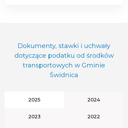
Dokumenty, stawki i uchwały
dotyczące podatku od środków
transportowych w Gminie
Świdnica
Rok podatkowy:
Rok podatkowy:
2025
2024
Rok podatkowy:
Rok podatkowy:
2023
2022